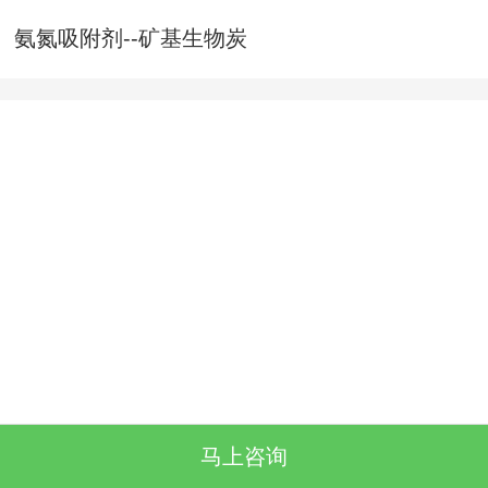
氨氮吸附剂--矿基生物炭
马上咨询